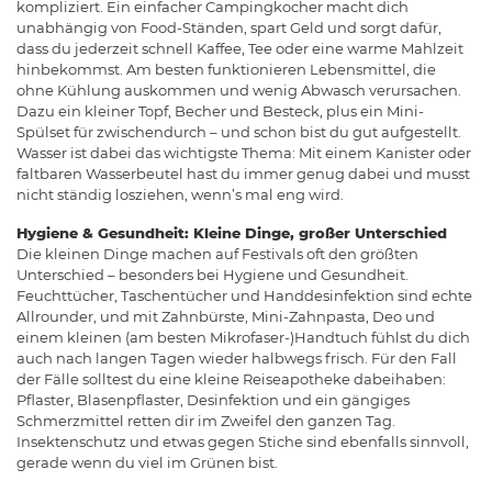
kompliziert. Ein einfacher Campingkocher macht dich
unabhängig von Food-Ständen, spart Geld und sorgt dafür,
dass du jederzeit schnell Kaffee, Tee oder eine warme Mahlzeit
hinbekommst. Am besten funktionieren Lebensmittel, die
ohne Kühlung auskommen und wenig Abwasch verursachen.
Dazu ein kleiner Topf, Becher und Besteck, plus ein Mini-
Spülset für zwischendurch – und schon bist du gut aufgestellt.
Wasser ist dabei das wichtigste Thema: Mit einem Kanister oder
faltbaren Wasserbeutel hast du immer genug dabei und musst
nicht ständig losziehen, wenn’s mal eng wird.
Hygiene & Gesundheit: Kleine Dinge, großer Unterschied
Die kleinen Dinge machen auf Festivals oft den größten
Unterschied – besonders bei Hygiene und Gesundheit.
Feuchttücher, Taschentücher und Handdesinfektion sind echte
Allrounder, und mit Zahnbürste, Mini-Zahnpasta, Deo und
einem kleinen (am besten Mikrofaser-)Handtuch fühlst du dich
auch nach langen Tagen wieder halbwegs frisch. Für den Fall
der Fälle solltest du eine kleine Reiseapotheke dabeihaben:
Pflaster, Blasenpflaster, Desinfektion und ein gängiges
Schmerzmittel retten dir im Zweifel den ganzen Tag.
Insektenschutz und etwas gegen Stiche sind ebenfalls sinnvoll,
gerade wenn du viel im Grünen bist.