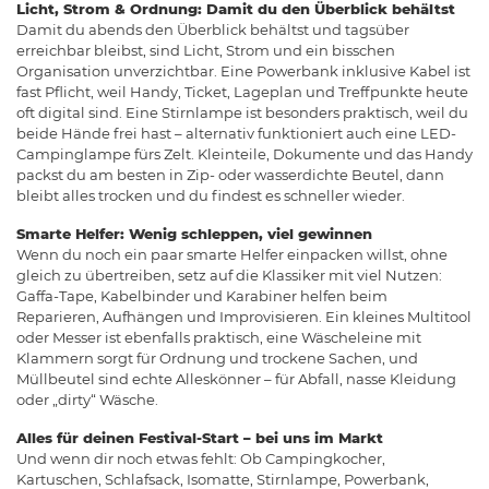
Licht, Strom & Ordnung: Damit du den Überblick behältst
Damit du abends den Überblick behältst und tagsüber
erreichbar bleibst, sind Licht, Strom und ein bisschen
Organisation unverzichtbar. Eine Powerbank inklusive Kabel ist
fast Pflicht, weil Handy, Ticket, Lageplan und Treffpunkte heute
oft digital sind. Eine Stirnlampe ist besonders praktisch, weil du
beide Hände frei hast – alternativ funktioniert auch eine LED-
Campinglampe fürs Zelt. Kleinteile, Dokumente und das Handy
packst du am besten in Zip- oder wasserdichte Beutel, dann
bleibt alles trocken und du findest es schneller wieder.
Smarte Helfer: Wenig schleppen, viel gewinnen
Wenn du noch ein paar smarte Helfer einpacken willst, ohne
gleich zu übertreiben, setz auf die Klassiker mit viel Nutzen:
Gaffa-Tape, Kabelbinder und Karabiner helfen beim
Reparieren, Aufhängen und Improvisieren. Ein kleines Multitool
oder Messer ist ebenfalls praktisch, eine Wäscheleine mit
Klammern sorgt für Ordnung und trockene Sachen, und
Müllbeutel sind echte Alleskönner – für Abfall, nasse Kleidung
oder „dirty“ Wäsche.
Alles für deinen Festival-Start – bei uns im Markt
Und wenn dir noch etwas fehlt: Ob Campingkocher,
Kartuschen, Schlafsack, Isomatte, Stirnlampe, Powerbank,