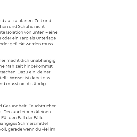
d auf zu planen: Zelt und
schen und Schuhe nicht
te Isolation von unten – eine
 oder ein Tarp als Unterlage
oder geflickt werden muss.
ocher macht dich unabhängig
warme Mahlzeit hinbekommst.
sachen. Dazu ein kleiner
ellt. Wasser ist dabei das
nd musst nicht ständig
d Gesundheit. Feuchttücher,
a, Deo und einem kleinen
Für den Fall der Fälle
n gängiges Schmerzmittel
voll, gerade wenn du viel im