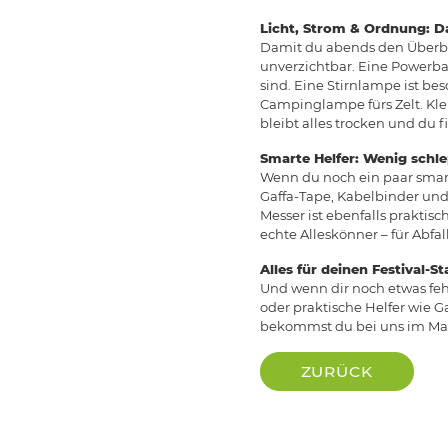
Licht, Strom & Ordnung: D
Damit du abends den Überblic
unverzichtbar. Eine Powerbank
sind. Eine Stirnlampe ist bes
Campinglampe fürs Zelt. Kle
bleibt alles trocken und du f
Smarte Helfer: Wenig schle
Wenn du noch ein paar smarte
Gaffa-Tape, Kabelbinder und
Messer ist ebenfalls prakti
echte Alleskönner – für Abfal
Alles für deinen Festival-St
Und wenn dir noch etwas feh
oder praktische Helfer wie Ga
bekommst du bei uns im Mar
ZURÜCK