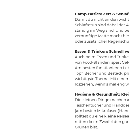
Camp-Basics: Zelt & Schla
Damit du nicht an den wicht
Schlafsetup sind dabei das 
ständig im Weg sind. Und bei
vernünftige Matte macht hier
oder zusätzlicher Regenschu
Essen & Trinken: Schnell v
Auch beim Essen und Trinken
von Food-Ständen, spart Geld
Am besten funktionieren Le
Topf, Becher und Besteck, plu
wichtigste Thema: Mit einem
losziehen, wenn’s mal eng wi
Hygiene & Gesundheit: Kle
Die kleinen Dinge machen au
Taschentücher und Handdesi
(am besten Mikrofaser-)Handt
solltest du eine kleine Reis
retten dir im Zweifel den ga
Grünen bist.