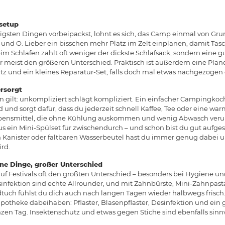
fsetup
igsten Dingen vorbeipackst, lohnt es sich, das Camp einmal von Grun
A und O. Lieber ein bisschen mehr Platz im Zelt einplanen, damit Ta
m Schlafen zählt oft weniger der dickste Schlafsack, sondern eine gu
 meist den größeren Unterschied. Praktisch ist außerdem eine Plane
tz und ein kleines Reparatur-Set, falls doch mal etwas nachgezogen 
ersorgt
 gilt: unkompliziert schlägt kompliziert. Ein einfacher Campingk
 und sorgt dafür, dass du jederzeit schnell Kaffee, Tee oder eine 
bensmittel, die ohne Kühlung auskommen und wenig Abwasch verur
s ein Mini-Spülset für zwischendurch – und schon bist du gut aufgest
 Kanister oder faltbaren Wasserbeutel hast du immer genug dabei u
rd.
ine Dinge, großer Unterschied
f Festivals oft den größten Unterschied – besonders bei Hygiene un
nfektion sind echte Allrounder, und mit Zahnbürste, Mini-Zahnpast
uch fühlst du dich auch nach langen Tagen wieder halbwegs frisch. 
eapotheke dabeihaben: Pflaster, Blasenpflaster, Desinfektion und ei
nzen Tag. Insektenschutz und etwas gegen Stiche sind ebenfalls sinn