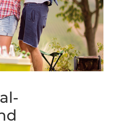
al-
und