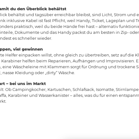
amit du den Überblick behältst
k behältst und tagsüber erreichbar bleibst, sind Licht, Strom und 
 inklusive Kabel ist fast Pflicht, weil Handy, Ticket, Lageplan und Tr
onders praktisch, weil du beide Hände frei hast – alternativ funktion
inteile, Dokumente und das Handy packst du am besten in Zip- oder
indest es schneller wieder.
ppen, viel gewinnen
 Helfer einpacken willst, ohne gleich zu übertreiben, setz auf die Kl
 Karabiner helfen beim Reparieren, Aufhängen und Improvisieren. Ei
sch, eine Wäscheleine mit Klammern sorgt für Ordnung und trockene 
l, nasse Kleidung oder „dirty“ Wäsche.
art – bei uns im Markt
lt: Ob Campingkocher, Kartuschen, Schlafsack, Isomatte, Stirnlampe,
ffa, Karabiner und Wasserkanister – alles, was du für einen entspannt
kt.