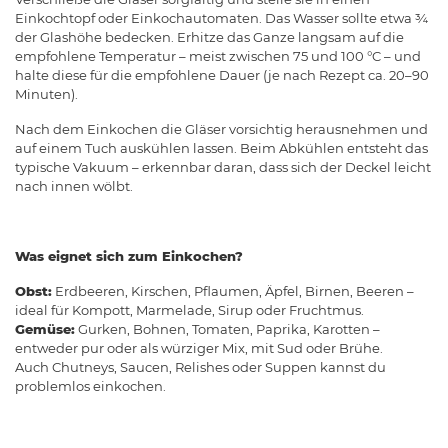
Einkochtopf oder Einkochautomaten. Das Wasser sollte etwa ¾
der Glashöhe bedecken. Erhitze das Ganze langsam auf die
empfohlene Temperatur – meist zwischen 75 und 100 °C – und
halte diese für die empfohlene Dauer (je nach Rezept ca. 20–90
Minuten).
Nach dem Einkochen die Gläser vorsichtig herausnehmen und
auf einem Tuch auskühlen lassen. Beim Abkühlen entsteht das
typische Vakuum – erkennbar daran, dass sich der Deckel leicht
nach innen wölbt.
Was eignet sich zum Einkochen?
Obst:
Erdbeeren, Kirschen, Pflaumen, Äpfel, Birnen, Beeren –
ideal für Kompott, Marmelade, Sirup oder Fruchtmus.
Gemüse:
Gurken, Bohnen, Tomaten, Paprika, Karotten –
entweder pur oder als würziger Mix, mit Sud oder Brühe.
Auch Chutneys, Saucen, Relishes oder Suppen kannst du
problemlos einkochen.