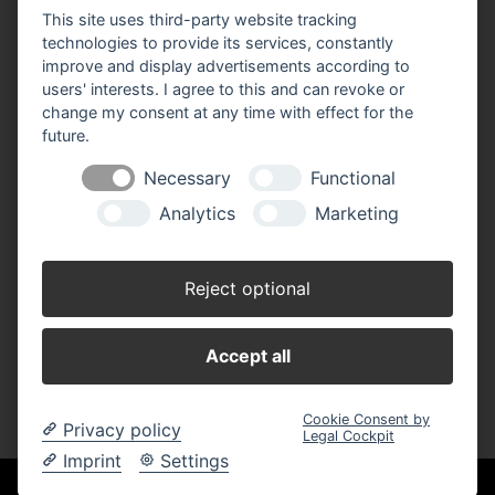
This site uses third-party website tracking
technologies to provide its services, constantly
improve and display advertisements according to
users' interests. I agree to this and can revoke or
change my consent at any time with effect for the
Impressum
Datenschutz
Widerruf-Formular
future.
Cookie-Einstellungen ändern
Necessary
Functional
Analytics
Marketing
Raiffeisen Bayern Marketing eG
Türkenstr. 22 – 24
80333 München
Reject optional
Telefon: 089/2868-3579
Fax: 089/2868-3575
E-Mail:
info(at)raiffeisen-ware-bayern.de
Accept all
Cookie Consent by
Privacy policy
Legal Cockpit
Imprint
Settings
Qualität aus Tradition. Ganz nah.