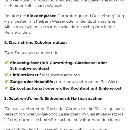
und Gemüse gründlich, schneide schlechte Stellen heraus und
zerkleinere alles nach Wunsch.
Reinige die
Einkochgläser
, Gummiringe und Deckel sorgfältig
– am besten mit heißem Wasser oder in der Spülmaschine.
Alles muss hygienisch sauber sein, damit sich später keine
Keime bilden.
2. Das richtige Zubehör nutzen
Zum Einkochen brauchst du:
Einkochgläser (mit Gummiring, Glasdeckel oder
Schraubverschluss)
Einfülltrichter
für sauberes Arbeiten
Zange oder Hebehilfe
zum Herausnehmen heißer Gläser
Einkochautomat oder großer Kochtopf mit Einlegerost
3. Jetzt wird’s heiß: Einkochen & Haltbarmachen
Fülle das vorbereitete Obst oder Gemüse in die Gläser – je nach
Rezept roh oder vorgekocht. Lasse oben im Glas etwas Platz (ca.
1-2 cm), damit sich beim Einkochen ein Vakuum bilden kann.
Verschließe die Gläser sorgfältig und stelle sie in einen