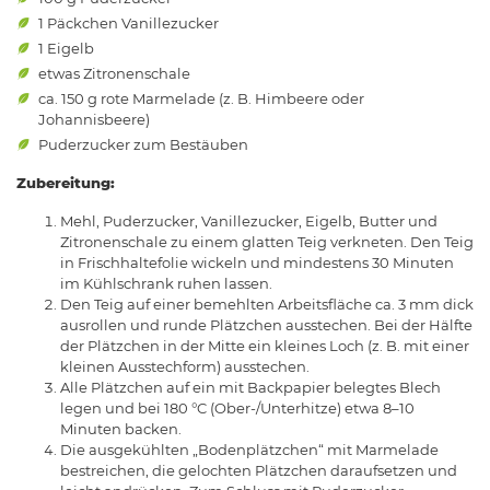
1 Päckchen Vanillezucker
1 Eigelb
etwas Zitronenschale
ca. 150 g rote Marmelade (z. B. Himbeere oder
Johannisbeere)
Puderzucker zum Bestäuben
Zubereitung:
Mehl, Puderzucker, Vanillezucker, Eigelb, Butter und
Zitronenschale zu einem glatten Teig verkneten. Den Teig
in Frischhaltefolie wickeln und mindestens 30 Minuten
im Kühlschrank ruhen lassen.
Den Teig auf einer bemehlten Arbeitsfläche ca. 3 mm dick
ausrollen und runde Plätzchen ausstechen. Bei der Hälfte
der Plätzchen in der Mitte ein kleines Loch (z. B. mit einer
kleinen Ausstechform) ausstechen.
Alle Plätzchen auf ein mit Backpapier belegtes Blech
legen und bei 180 °C (Ober-/Unterhitze) etwa 8–10
Minuten backen.
Die ausgekühlten „Bodenplätzchen“ mit Marmelade
bestreichen, die gelochten Plätzchen daraufsetzen und